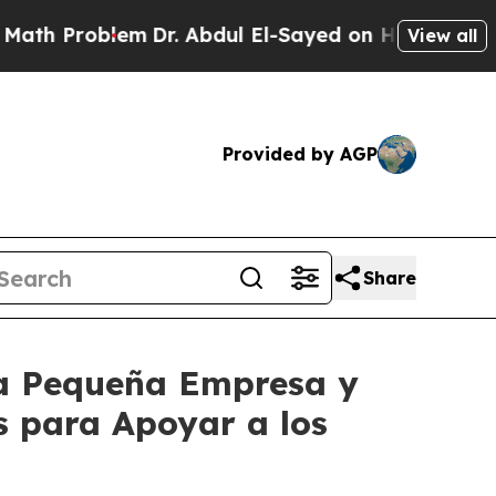
em
Dr. Abdul El-Sayed on Historic Michigan Win: “P
View all
Provided by AGP
Share
la Pequeña Empresa y
s para Apoyar a los