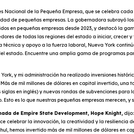
es Nacional de la Pequeña Empresa, que se celebra cada
dad de pequeñas empresas. La gobernadora subrayó los im
rtidos en pequeñas empresas desde 2023, y destacó la ga
es de todas las regiones del estado a iniciar, crecer y 
a técnica y apoyo a la fuerza laboral, Nueva York continú
del estado. Encuentre una amplia gama de programas pa
ork, y mi administración ha realizado inversiones histór
 “Más de mil millones de dólares en capital invertido, una 
siglas en inglés) y nuevas rondas de subvenciones para l
. Esto es lo que nuestras pequeñas empresas merecen, y 
ionada de Empire State Development, Hope Knight,
dijo
e celebrar la innovación, la creatividad y la resiliencia
ul, hemos invertido más de mil millones de dólares en cap