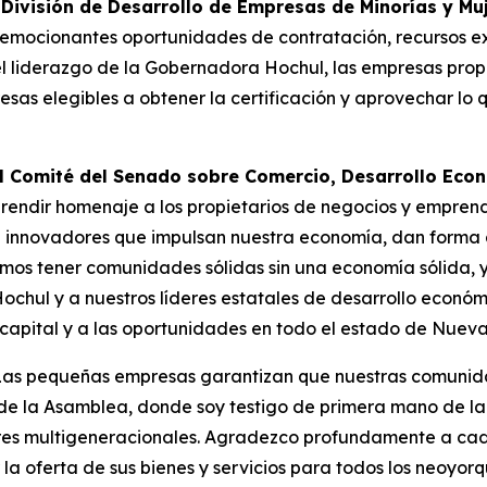
la División de Desarrollo de Empresas de Minorías y 
emocionantes oportunidades de contratación, recursos exc
 el liderazgo de la Gobernadora Hochul, las empresas pro
resas elegibles a obtener la certificación y aprovechar 
del Comité del Senado sobre Comercio, Desarrollo Ec
endir homenaje a los propietarios de negocios y empren
 innovadores que impulsan nuestra economía, dan forma a
emos tener comunidades sólidas sin una economía sólida, 
ochul y a nuestros líderes estatales de desarrollo econó
capital y a las oportunidades en todo el estado de Nueva
“Las pequeñas empresas garantizan que nuestras comunid
e la Asamblea, donde soy testigo de primera mano de la r
es multigeneracionales. Agradezco profundamente a ca
a oferta de sus bienes y servicios para todos los neoyorq