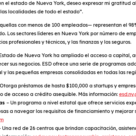
en el estado de Nueva York, deseo expresar mi gratitud al
 las localidades de todo el estado”.
quellas con menos de 100 empleados— representan el 98%
ado. Los sectores líderes en Nueva York por número de emp
cios profesionales y técnicos, y las finanzas y los seguros.
 Estado de Nueva York ha ampliado el acceso a capital, a
alecer sus negocios. ESD ofrece una serie de programas a
l y las pequeñas empresas consolidadas en todas las regio
Otorga préstamos de hasta $100,000 a startups y empresa
 de acceso a crédito asequible. Más información:
esd.ny
sas
– Un programa a nivel estatal que ofrece servicios expe
as a navegar los requisitos de financiamiento y mejorar s
am
– Una red de 26 centros que brindan capacitación, asisten