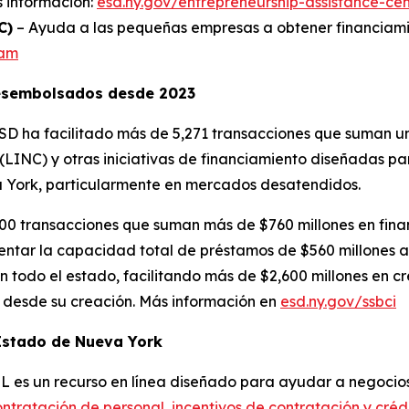
s información:
esd.ny.gov/entrepreneurship-assistance-ce
C)
– Ayuda a las pequeñas empresas a obtener financiamie
ram
desembolsados desde 2023
SD ha facilitado más de 5,271 transacciones que suman un
LINC) y otras iniciativas de financiamiento diseñadas par
 York, particularmente en mercados desatendidos.
0 transacciones que suman más de $760 millones en finan
tar la capacidad total de préstamos de $560 millones a 
todo el estado, facilitando más de $2,600 millones en 
l desde su creación. Más información en
esd.ny.gov/ssbci
Estado de Nueva York
 es un recurso en línea diseñado para ayudar a negocios
ontratación de personal
,
incentivos de contratación y crédi